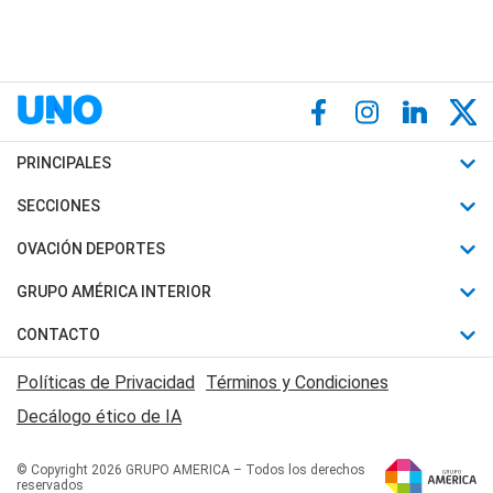
PRINCIPALES
Últimas Noticias
SECCIONES
Política
Horóscopo
OVACIÓN DEPORTES
Sociedad
Motores
Fútbol
GRUPO AMÉRICA INTERIOR
Policiales
Recetas
Mundial
Canal 7 en Vivo
CONTACTO
Judiciales
Trucos caseros
Automovilismo
Radio Nihuil
Acerca de Nosotros
Economia
Políticas de Privacidad
Términos y Condiciones
Series y Películas
Rugby
FM UNA
Contactanos
Decálogo ético de IA
Edictos y Solicitadas
Tenis
Radio Brava
Newsletter
Básquet
© Copyright 2026 GRUPO AMERICA – Todos los derechos
San Juan 8
reservados