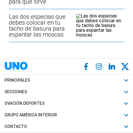
para qué sirve
Las dos especias que
debes colocar en tu
tacho de basura para
espantar las moscas
PRINCIPALES
Últimas Noticias
SECCIONES
Política
Horóscopo
OVACIÓN DEPORTES
Sociedad
Motores
Fútbol
GRUPO AMÉRICA INTERIOR
Policiales
Recetas
Mundial
Canal 7 en Vivo
CONTACTO
Judiciales
Trucos caseros