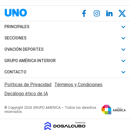
PRINCIPALES
Últimas Noticias
SECCIONES
Política
Horóscopo
OVACIÓN DEPORTES
Sociedad
Motores
Fútbol
GRUPO AMÉRICA INTERIOR
Policiales
Recetas
Mundial
Canal 7 en Vivo
CONTACTO
Judiciales
Trucos caseros
Automovilismo
Radio Nihuil
Acerca de Nosotros
Economia
Políticas de Privacidad
Términos y Condiciones
Series y Películas
Rugby
FM UNA
Contactanos
Decálogo ético de IA
Edictos y Solicitadas
Tenis
Radio Brava
Newsletter
Básquet
© Copyright 2026 GRUPO AMERICA – Todos los derechos
San Juan 8
reservados
Boxeo
Fuera de Juego