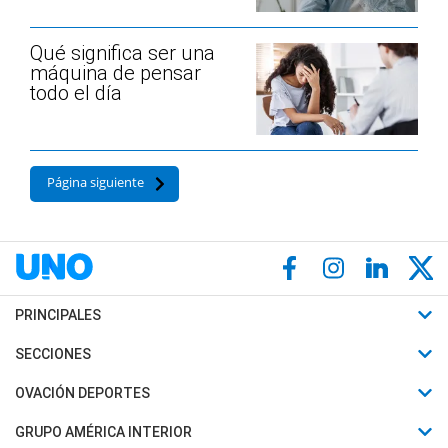
Qué significa ser una
máquina de pensar
todo el día
Página siguiente
PRINCIPALES
Últimas Noticias
SECCIONES
Política
Horóscopo
OVACIÓN DEPORTES
Sociedad
Motores
Fútbol
GRUPO AMÉRICA INTERIOR