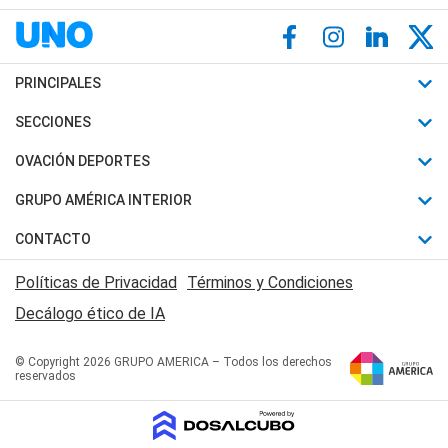
PRINCIPALES
Últimas Noticias
SECCIONES
Política
Horóscopo
OVACIÓN DEPORTES
Sociedad
Motores
Fútbol
GRUPO AMÉRICA INTERIOR
Policiales
Recetas
Mundial
Canal 7 en Vivo
CONTACTO
Judiciales
Trucos caseros
Automovilismo
Radio Nihuil
Acerca de Nosotros
Economia
Políticas de Privacidad
Términos y Condiciones
Series y Películas
Rugby
FM UNA
Contactanos
Decálogo ético de IA
Edictos y Solicitadas
Tenis
Radio Brava
Newsletter
Básquet
© Copyright 2026 GRUPO AMERICA – Todos los derechos
San Juan 8
reservados
Boxeo
Fuera de Juego