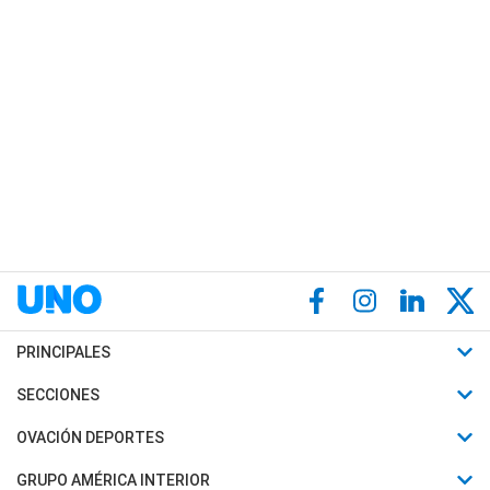
PRINCIPALES
Últimas Noticias
SECCIONES
Política
Horóscopo
OVACIÓN DEPORTES
Sociedad
Motores
Fútbol
GRUPO AMÉRICA INTERIOR