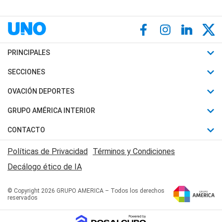
PRINCIPALES
Últimas Noticias
SECCIONES
Política
Horóscopo
OVACIÓN DEPORTES
Sociedad
Motores
Fútbol
GRUPO AMÉRICA INTERIOR
Policiales
Recetas
Mundial
Canal 7 en Vivo
CONTACTO
Judiciales
Trucos caseros
Automovilismo
Radio Nihuil
Acerca de Nosotros
Economia
Políticas de Privacidad
Términos y Condiciones
Series y Películas
Rugby
FM UNA
Contactanos
Decálogo ético de IA
Edictos y Solicitadas
Tenis
Radio Brava
Newsletter
Básquet
© Copyright 2026 GRUPO AMERICA – Todos los derechos
San Juan 8
reservados
Boxeo
Fuera de Juego