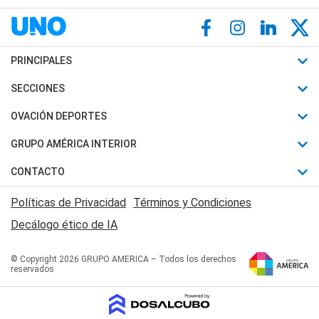
PRINCIPALES
Últimas Noticias
SECCIONES
Política
Horóscopo
OVACIÓN DEPORTES
Sociedad
Motores
Fútbol
GRUPO AMÉRICA INTERIOR
Policiales
Recetas
Mundial
Canal 7 en Vivo
CONTACTO
Judiciales
Trucos caseros
Automovilismo
Radio Nihuil
Acerca de Nosotros
Economia
Políticas de Privacidad
Términos y Condiciones
Series y Películas
Rugby
FM UNA
Contactanos
Decálogo ético de IA
Edictos y Solicitadas
Tenis
Radio Brava
Newsletter
Básquet
© Copyright 2026 GRUPO AMERICA – Todos los derechos
San Juan 8
reservados
Boxeo
Fuera de Juego