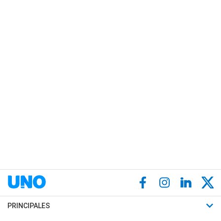
ARMADO ELECTORAL
Martín Aveiro sacó pecho y marcó que ya son
3 los intendentes del PJ alineados con Axel
Kicillof