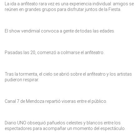
Muchos hacen de la velada vendimial en los cerros casi una
mudanza: además de la vianda, suben al auto algunas
comodidades, como sillas y mantas.
Tras la lluvia, los técnicos debiero secar el escenario con
aspiradoras.
La ida a anfiteato rara vez es una experiencia individual: amigos se
reúnen en grandes grupos para disfrutar juntos de la Fiesta.
El show vendimial convoca a gente de todas las edades.
Pasadas las 20, comenzó a colmarse el anfiteatro.