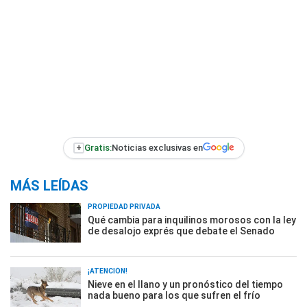
Diario UNO obsequió pañuelos celestes y blancos entre los
espectadores para acompañar un momento del espectáculo.
Pese a que las entradas son numeradas, muchos se esmeran
para entrar primeros a las gradas del Romero Day.
En la playa de estacionamiento son cientos los micros que traen a
los turistas de diversos puntos de Mendoza y del país.
Precavidos: paraguas y dos heladeras con viandas para una
noche fresca y con expectativas.