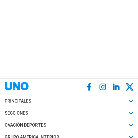
PRINCIPALES
Últimas Noticias
SECCIONES
Política
Horóscopo
OVACIÓN DEPORTES
Sociedad
Motores
Fútbol
GRUPO AMÉRICA INTERIOR