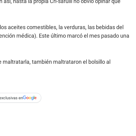
así, hasta la propia Cri-safulli no obvió opinar que
s aceites comestibles, la verduras, las bebidas del
 (atención médica). Este último marcó el mes pasado una
 maltratarla, también maltrataron el bolsillo al
exclusivas en