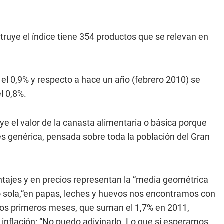
struye el índice tiene 354 productos que se relevan en
ó el 0,9% y respecto a hace un año (febrero 2010) se
l 0,8%.
uye el valor de la canasta alimentaria o básica porque
s genérica, pensada sobre toda la población del Gran
tajes y en precios representan la “media geométrica
o sola,“en papas, leches y huevos nos encontramos con
s dos primeros meses, que suman el 1,7% en 2011,
a inflación: “No puedo adivinarlo. Lo que sí esperamos