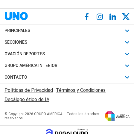
PRINCIPALES
Últimas Noticias
SECCIONES
Política
Horóscopo
OVACIÓN DEPORTES
Sociedad
Motores
Fútbol
GRUPO AMÉRICA INTERIOR
Policiales
Recetas
Mundial
Canal 7 en Vivo
CONTACTO
Judiciales
Trucos caseros
Automovilismo
Radio Nihuil
Acerca de Nosotros
Economia
Políticas de Privacidad
Términos y Condiciones
Series y Películas
Rugby
FM UNA
Contactanos
Decálogo ético de IA
Edictos y Solicitadas
Tenis
Radio Brava
Newsletter
Básquet
© Copyright 2026 GRUPO AMERICA – Todos los derechos
San Juan 8
reservados
Boxeo
Fuera de Juego