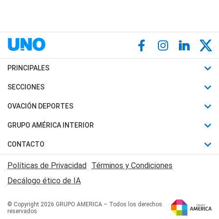
PRINCIPALES
Últimas Noticias
SECCIONES
Política
Horóscopo
OVACIÓN DEPORTES
Sociedad
Motores
Fútbol
GRUPO AMÉRICA INTERIOR
Policiales
Recetas
Mundial
Canal 7 en Vivo
CONTACTO
Judiciales
Trucos caseros
Automovilismo
Radio Nihuil
Acerca de Nosotros
Economia
Políticas de Privacidad
Términos y Condiciones
Series y Películas
Rugby
FM UNA
Contactanos
Decálogo ético de IA
Edictos y Solicitadas
Tenis
Radio Brava
Newsletter
Básquet
© Copyright 2026 GRUPO AMERICA – Todos los derechos
San Juan 8
reservados
Boxeo