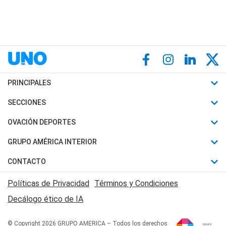
PRINCIPALES
Últimas Noticias
SECCIONES
Política
Horóscopo
OVACIÓN DEPORTES
Sociedad
Motores
Fútbol
GRUPO AMÉRICA INTERIOR
Policiales
Recetas
Mundial
Canal 7 en Vivo
CONTACTO
Judiciales
Trucos caseros
Automovilismo
Radio Nihuil
Acerca de Nosotros
Economia
Políticas de Privacidad
Términos y Condiciones
Series y Películas
Rugby
FM UNA
Contactanos
Decálogo ético de IA
Edictos y Solicitadas
Tenis
Radio Brava
Newsletter
Básquet
© Copyright 2026 GRUPO AMERICA – Todos los derechos
San Juan 8