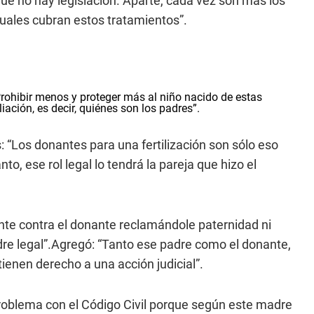
que no hay legislación. Aparte, cada vez son más los
tuales cubran estos tratamientos”.
“Prohibir menos y proteger más al niño nacido de estas
liación, es decir, quiénes son los padres”.
 “Los donantes para una fertilización son sólo eso
to, ese rol legal lo tendrá la pareja que hizo el
mente contra el donante reclamándole paternidad ni
dre legal”.Agregó: “Tanto ese padre como el donante,
ienen derecho a una acción judicial”.
problema con el Código Civil porque según este madre