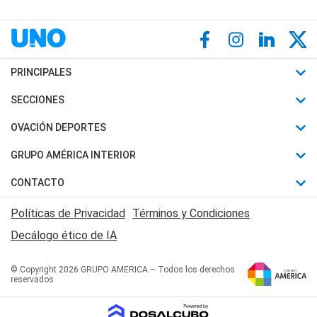
PRINCIPALES
Últimas Noticias
SECCIONES
Política
Horóscopo
OVACIÓN DEPORTES
Sociedad
Motores
Fútbol
GRUPO AMÉRICA INTERIOR
Policiales
Recetas
Mundial
Canal 7 en Vivo
CONTACTO
Judiciales
Trucos caseros
Automovilismo
Radio Nihuil
Acerca de Nosotros
Economia
Políticas de Privacidad
Términos y Condiciones
Series y Películas
Rugby
FM UNA
Contactanos
Decálogo ético de IA
Edictos y Solicitadas
Tenis
Radio Brava
Newsletter
Básquet
© Copyright 2026 GRUPO AMERICA – Todos los derechos
San Juan 8
reservados
Boxeo
Fuera de Juego