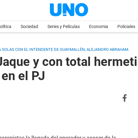
olítica
Sociedad
Series y Películas
Economia
Policiales
 A SOLAS CON EL INTENDENTE DE GUAYMALLÉN, ALEJANDRO ABRAHAM.
aque y con total hermeti
 en el PJ
eronistas la llegada del operador y asesor de la