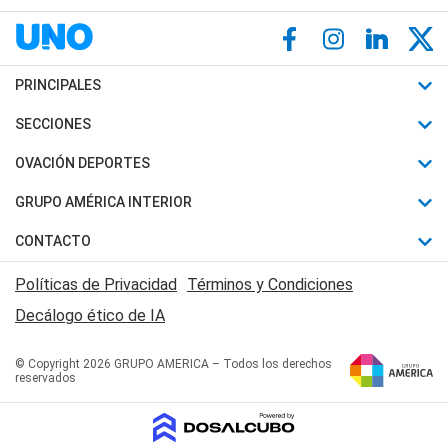
PRINCIPALES
Últimas Noticias
SECCIONES
Política
Horóscopo
OVACIÓN DEPORTES
Sociedad
Motores
Fútbol
GRUPO AMÉRICA INTERIOR
Policiales
Recetas
Mundial
Canal 7 en Vivo
CONTACTO
Judiciales
Trucos caseros
Automovilismo
Radio Nihuil
Acerca de Nosotros
Economia
Políticas de Privacidad
Términos y Condiciones
Series y Películas
Rugby
FM UNA
Contactanos
Decálogo ético de IA
Edictos y Solicitadas
Tenis
Radio Brava
Newsletter
Básquet
© Copyright 2026 GRUPO AMERICA – Todos los derechos
San Juan 8
reservados
Boxeo
Fuera de Juego