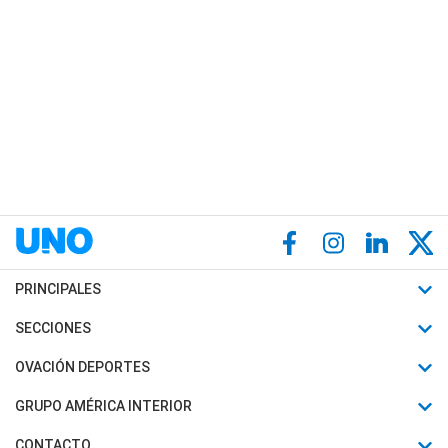
PRINCIPALES
Últimas Noticias
SECCIONES
Política
Horóscopo
OVACIÓN DEPORTES
Sociedad
Motores
Fútbol
GRUPO AMÉRICA INTERIOR
Policiales
Recetas
Mundial
Canal 7 en Vivo
CONTACTO