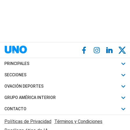
PRINCIPALES
Últimas Noticias
SECCIONES
Política
Horóscopo
OVACIÓN DEPORTES
Sociedad
Motores
Fútbol
GRUPO AMÉRICA INTERIOR
Policiales
Recetas
Mundial
Canal 7 en Vivo
CONTACTO
Judiciales
Trucos caseros
Automovilismo
Radio Nihuil
Acerca de Nosotros
Economia
Políticas de Privacidad
Términos y Condiciones
Series y Películas
Rugby
FM UNA
Contactanos