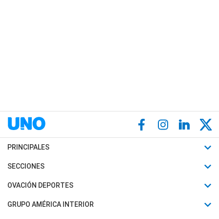
PRINCIPALES
Últimas Noticias
SECCIONES
Política
Horóscopo
OVACIÓN DEPORTES
Sociedad
Motores
Fútbol
GRUPO AMÉRICA INTERIOR
Policiales
Recetas