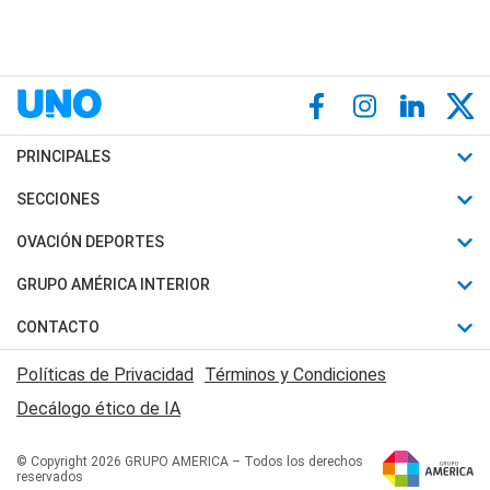
PRINCIPALES
Últimas Noticias
SECCIONES
Política
Horóscopo
OVACIÓN DEPORTES
Sociedad
Motores
Fútbol
GRUPO AMÉRICA INTERIOR
Policiales
Recetas
Mundial
Canal 7 en Vivo
CONTACTO
Judiciales
Trucos caseros
Automovilismo
Radio Nihuil
Acerca de Nosotros
Economia
Políticas de Privacidad
Términos y Condiciones
Series y Películas
Rugby
FM UNA
Contactanos
Decálogo ético de IA
Edictos y Solicitadas
Tenis
Radio Brava
Newsletter
Básquet
© Copyright 2026 GRUPO AMERICA – Todos los derechos
San Juan 8
reservados