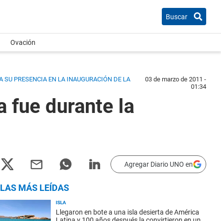
Buscar
Ovación
A SU PRESENCIA EN LA INAUGURACIÓN DE LA
03 de marzo de 2011 -
01:34
a fue durante la
Agregar Diario UNO en
LAS MÁS LEÍDAS
ISLA
Llegaron en bote a una isla desierta de América
Latina y 100 años después la convirtieron en un