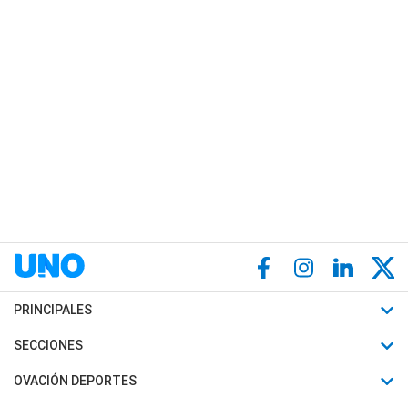
PRINCIPALES
Últimas Noticias
SECCIONES
Política
Horóscopo
OVACIÓN DEPORTES
Sociedad