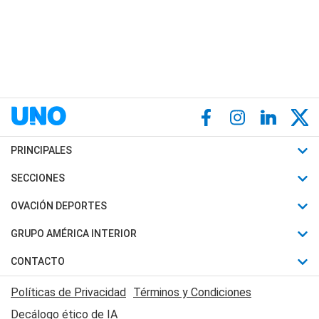
PRINCIPALES
Últimas Noticias
SECCIONES
Política
Horóscopo
OVACIÓN DEPORTES
Sociedad
Motores
Fútbol
GRUPO AMÉRICA INTERIOR
Policiales
Recetas
Mundial
Canal 7 en Vivo
CONTACTO
Judiciales
Trucos caseros
Automovilismo
Radio Nihuil
Acerca de Nosotros
Economia
Políticas de Privacidad
Términos y Condiciones
Series y Películas
Rugby
FM UNA
Contactanos
Decálogo ético de IA