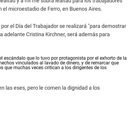
 lealtad y a mí me sobra lealtad para los trabajadores
 el microestadio de Ferro, en Buenos Aires.
 por el Día del Trabajador se realizará "para demostrar
eva adelante Cristina Kirchner, será además para
el escándalo que lo tuvo por protagonista por el exhorto de la
s hechos vinculados al lavado de dinero, y de remarcar que
s que muchas veces critican a los dirigentes de los
 las eses, pero le comen la dignidad a los