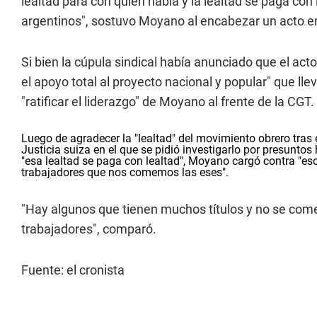
lealtad para con quien habla y la lealtad se paga con
argentinos", sostuvo Moyano al encabezar un acto en
Si bien la cúpula sindical había anunciado que el acto
el apoyo total al proyecto nacional y popular" que ll
"ratificar el liderazgo" de Moyano al frente de la CGT.
Luego de agradecer la "lealtad" del movimiento obrero tras 
Justicia suiza en el que se pidió investigarlo por presunto
"esa lealtad se paga con lealtad", Moyano cargó contra "eso
trabajadores que nos comemos las eses".
"Hay algunos que tienen muchos títulos y no se comen
trabajadores", comparó.
Fuente: el cronista