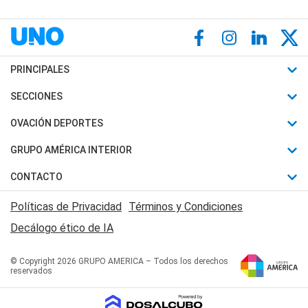
PRINCIPALES
Últimas Noticias
SECCIONES
Política
Horóscopo
OVACIÓN DEPORTES
Sociedad
Motores
Fútbol
GRUPO AMÉRICA INTERIOR
Policiales
Recetas
Mundial
Canal 7 en Vivo
CONTACTO
Judiciales
Trucos caseros
Automovilismo
Radio Nihuil
Acerca de Nosotros
Economia
Políticas de Privacidad
Términos y Condiciones
Series y Películas
Rugby
FM UNA
Contactanos
Decálogo ético de IA
Edictos y Solicitadas
Tenis
Radio Brava
Newsletter
Básquet
© Copyright 2026 GRUPO AMERICA – Todos los derechos
San Juan 8
reservados
Boxeo
Fuera de Juego