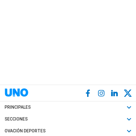
PRINCIPALES
Últimas Noticias
SECCIONES
Política
Horóscopo
OVACIÓN DEPORTES