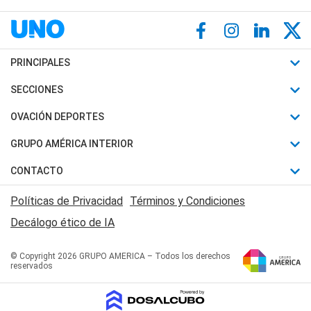
PRINCIPALES
Últimas Noticias
SECCIONES
Política
Horóscopo
OVACIÓN DEPORTES
Sociedad
Motores
Fútbol
GRUPO AMÉRICA INTERIOR
Policiales
Recetas
Mundial
Canal 7 en Vivo
CONTACTO
Judiciales
Trucos caseros
Automovilismo
Radio Nihuil
Acerca de Nosotros
Economia
Políticas de Privacidad
Términos y Condiciones
Series y Películas
Rugby
FM UNA
Contactanos
Decálogo ético de IA
Edictos y Solicitadas
Tenis
Radio Brava
Newsletter
Básquet
© Copyright 2026 GRUPO AMERICA – Todos los derechos
San Juan 8
reservados
Boxeo
Fuera de Juego