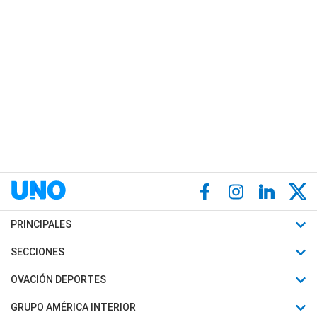
PRINCIPALES
Últimas Noticias
SECCIONES
Política
Horóscopo
OVACIÓN DEPORTES
Sociedad
Motores
Fútbol
GRUPO AMÉRICA INTERIOR