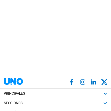
PRINCIPALES
Últimas Noticias
SECCIONES
Política