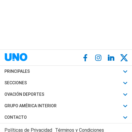
PRINCIPALES
Últimas Noticias
SECCIONES
Política
Horóscopo
OVACIÓN DEPORTES
Sociedad
Motores
Fútbol
GRUPO AMÉRICA INTERIOR
Policiales
Recetas
Mundial
Canal 7 en Vivo
CONTACTO
Judiciales
Trucos caseros
Automovilismo
Radio Nihuil
Acerca de Nosotros
Economia
Políticas de Privacidad
Términos y Condiciones
Series y Películas