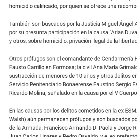
homicidio calificado, por quien se ofrece una recom
También son buscados por la Justicia Miguel Ángel 
por su presunta participación en la causa "Arias Duv
y otros, sobre homicidio, privación ilegal de la liber
Otros prófugos son el comandante de Gendarmería Ho
Fausto Carrillo en Formosa; la civil Ana María Grimal
sustracción de menores de 10 años y otros delitos en 
Servicio Penitenciario Bonaerense Faustino Sergio 
Ricardo Molina, señalado en la causa por el V Cuerpo 
En las causas por los delitos cometidos en la ex ESMA
Walsh) aún permanecen prófugos y son buscados por l
de la Armada, Francisco Armando Di Paola y Jorge Raú
Juan Carlos Linares y Pedro Osvaldo, y el ex prefec