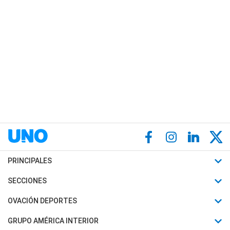
PRINCIPALES
Últimas Noticias
SECCIONES
Política
Horóscopo
OVACIÓN DEPORTES
Sociedad
Motores
Fútbol
GRUPO AMÉRICA INTERIOR
Policiales