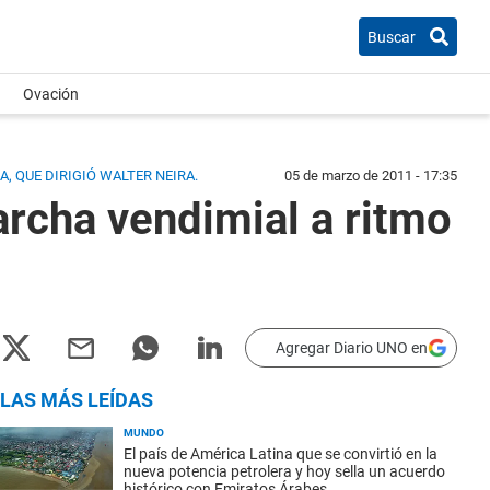
Buscar
Ovación
, QUE DIRIGIÓ WALTER NEIRA.
05 de marzo de 2011 - 17:35
archa vendimial a ritmo
Agregar Diario UNO en
LAS MÁS LEÍDAS
MUNDO
El país de América Latina que se convirtió en la
nueva potencia petrolera y hoy sella un acuerdo
histórico con Emiratos Árabes