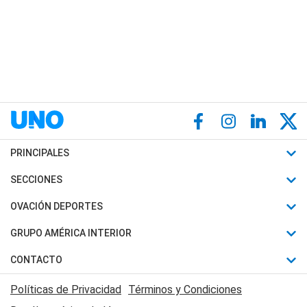
PRINCIPALES
Últimas Noticias
SECCIONES
Política
Horóscopo
OVACIÓN DEPORTES
Sociedad
Motores
Fútbol
GRUPO AMÉRICA INTERIOR
Policiales
Recetas
Mundial
Canal 7 en Vivo
CONTACTO
Judiciales
Trucos caseros
Automovilismo
Radio Nihuil
Acerca de Nosotros
Economia
Políticas de Privacidad
Términos y Condiciones
Series y Películas
Rugby
FM UNA