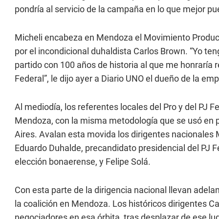
pondría al servicio de la campaña en lo que mejor pu
Micheli encabeza en Mendoza el Movimiento Producti
por el incondicional duhaldista Carlos Brown. “Yo te
partido con 100 años de historia al que me honraría 
Federal”, le dijo ayer a Diario UNO el dueño de la em
Al mediodía, los referentes locales del Pro y del PJ 
Mendoza, con la misma metodología que se usó en pa
Aires. Avalan esta movida los dirigentes nacionales M
Eduardo Duhalde, precandidato presidencial del PJ F
elección bonaerense, y Felipe Solá.
Con esta parte de la dirigencia nacional llevan adel
la coalición en Mendoza. Los históricos dirigentes Car
negociadores en esa órbita, tras desplazar de ese lug