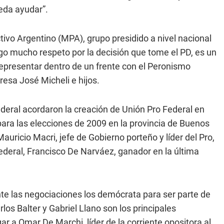
eda ayudar”.
vo Argentino (MPA), grupo presidido a nivel nacional
ngo mucho respeto por la decisión que tome el PD, es un
representar dentro de un frente con el Peronismo
presa José Micheli e hijos.
Federal acordaron la creación de Unión Pro Federal en
ra las elecciones de 2009 en la provincia de Buenos
auricio Macri, jefe de Gobierno porteño y líder del Pro,
ederal, Francisco De Narváez, ganador en la última
ante las negociaciones los demócrata para ser parte de
los Balter y Gabriel Llano son los principales
ar a Omar De Marchi, líder de la corriente opositora al