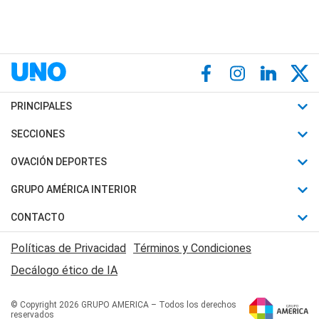
PRINCIPALES
Últimas Noticias
SECCIONES
Política
Horóscopo
OVACIÓN DEPORTES
Sociedad
Motores
Fútbol
GRUPO AMÉRICA INTERIOR
Policiales
Recetas
Mundial
Canal 7 en Vivo
CONTACTO
Judiciales
Trucos caseros
Automovilismo
Radio Nihuil
Acerca de Nosotros
Economia
Políticas de Privacidad
Términos y Condiciones
Series y Películas
Rugby
FM UNA
Contactanos
Decálogo ético de IA
Edictos y Solicitadas
Tenis
Radio Brava
Newsletter
Básquet
© Copyright 2026 GRUPO AMERICA – Todos los derechos
San Juan 8
reservados