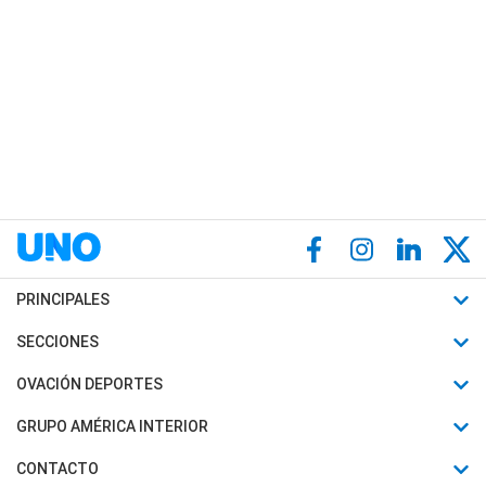
PRINCIPALES
Últimas Noticias
SECCIONES
Política
Horóscopo
OVACIÓN DEPORTES
Sociedad
Motores
Fútbol
GRUPO AMÉRICA INTERIOR
Policiales
Recetas
Mundial
Canal 7 en Vivo
CONTACTO
Judiciales