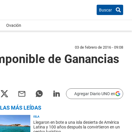
Buscar
Ovación
03 de febrero de 2016 - 09:08
imponible de Ganancias
Agregar Diario UNO en
LAS MÁS LEÍDAS
ISLA
Llegaron en bote a una isla desierta de América
Latina y 100 años después la convirtieron en un
centro turístico