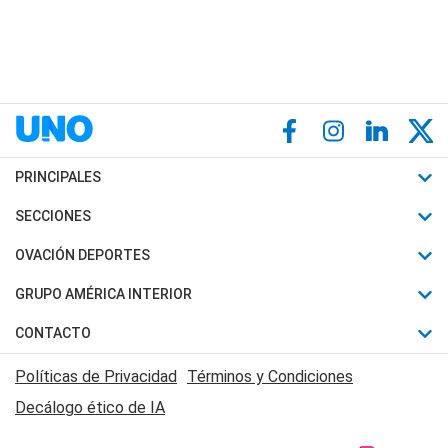
PRINCIPALES
Últimas Noticias
SECCIONES
Política
Horóscopo
OVACIÓN DEPORTES
Sociedad
Motores
Fútbol
GRUPO AMÉRICA INTERIOR
Policiales
Recetas
Mundial
Canal 7 en Vivo
CONTACTO
Judiciales
Trucos caseros
Automovilismo
Radio Nihuil
Acerca de Nosotros
Economia
Políticas de Privacidad
Términos y Condiciones
Series y Películas
Rugby
FM UNA
Contactanos
Decálogo ético de IA
Edictos y Solicitadas
Tenis
Radio Brava
Newsletter