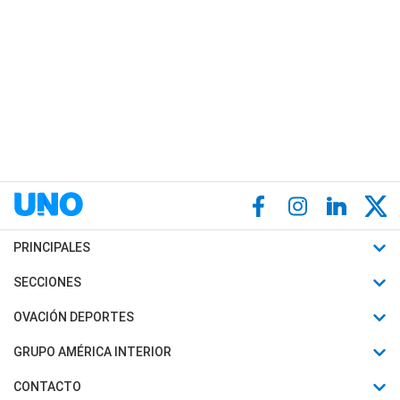
PRINCIPALES
Últimas Noticias
SECCIONES
Política
Horóscopo
OVACIÓN DEPORTES
Sociedad
Motores
Fútbol
GRUPO AMÉRICA INTERIOR
Policiales
Recetas
Mundial
Canal 7 en Vivo
CONTACTO
Judiciales