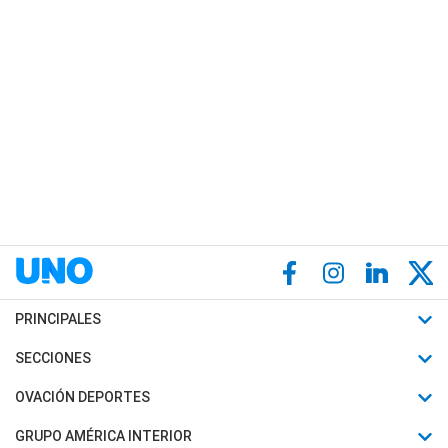
PRINCIPALES
Últimas Noticias
SECCIONES
Política
Horóscopo
OVACIÓN DEPORTES
Sociedad
Motores
Fútbol
GRUPO AMÉRICA INTERIOR