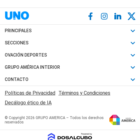
PRINCIPALES
Últimas Noticias
SECCIONES
Política
Horóscopo
OVACIÓN DEPORTES
Sociedad
Motores
Fútbol
GRUPO AMÉRICA INTERIOR
Policiales
Recetas
Mundial
Canal 7 en Vivo
CONTACTO
Judiciales
Trucos caseros
Automovilismo
Radio Nihuil
Acerca de Nosotros
Economia
Políticas de Privacidad
Términos y Condiciones
Series y Películas
Rugby
FM UNA
Contactanos
Decálogo ético de IA
Edictos y Solicitadas
Tenis
Radio Brava
Newsletter
Básquet
© Copyright 2026 GRUPO AMERICA – Todos los derechos
San Juan 8
reservados
Boxeo
Fuera de Juego