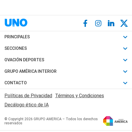
PRINCIPALES
Últimas Noticias
SECCIONES
Política
Horóscopo
OVACIÓN DEPORTES
Sociedad
Motores
Fútbol
GRUPO AMÉRICA INTERIOR
Policiales
Recetas
Mundial
Canal 7 en Vivo
CONTACTO
Judiciales
Trucos caseros
Automovilismo
Radio Nihuil
Acerca de Nosotros
Economia
Políticas de Privacidad
Términos y Condiciones
Series y Películas
Rugby
FM UNA
Contactanos
Decálogo ético de IA
Edictos y Solicitadas
Tenis
Radio Brava
Newsletter
Básquet
© Copyright 2026 GRUPO AMERICA – Todos los derechos
San Juan 8
reservados
Boxeo