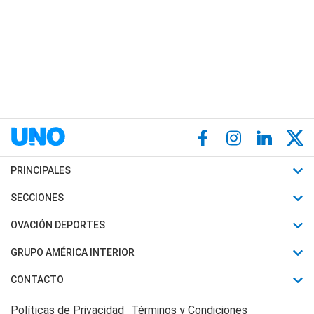
PRINCIPALES
Últimas Noticias
SECCIONES
Política
Horóscopo
OVACIÓN DEPORTES
Sociedad
Motores
Fútbol
GRUPO AMÉRICA INTERIOR
Policiales
Recetas
Mundial
Canal 7 en Vivo
CONTACTO
Judiciales
Trucos caseros
Automovilismo
Radio Nihuil
Acerca de Nosotros
Economia
Políticas de Privacidad
Términos y Condiciones