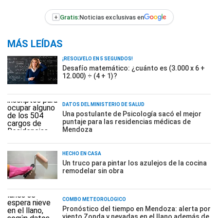
+
Gratis:
Noticias exclusivas en
MÁS LEÍDAS
¡RESOLVELO EN 5 SEGUNDOS!
Desafío matemático: ¿cuánto es (3.000 x 6 +
12.000) ÷ (4 + 1)?
DATOS DEL MINISTERIO DE SALUD
Una postulante de Psicología sacó el mejor
puntaje para las residencias médicas de
Mendoza
HECHO EN CASA
Un truco para pintar los azulejos de la cocina
remodelar sin obra
COMBO METEOROLÓGICO
Pronóstico del tiempo en Mendoza: alerta por
viento Zonda y nevadas en el llano además de