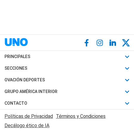
PRINCIPALES
Últimas Noticias
SECCIONES
Política
Horóscopo
OVACIÓN DEPORTES
Sociedad
Motores
Fútbol
GRUPO AMÉRICA INTERIOR
Policiales
Recetas
Mundial
Canal 7 en Vivo
CONTACTO
Judiciales
Trucos caseros
Automovilismo
Radio Nihuil
Acerca de Nosotros
Economia
Políticas de Privacidad
Términos y Condiciones
Series y Películas
Rugby
FM UNA
Contactanos
Decálogo ético de IA
Edictos y Solicitadas
Tenis
Radio Brava
Newsletter