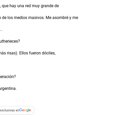
a, que hay una red muy grande de
ico de los medios masivos. Me asombré y me
..
utherieces?
s risas). Ellos fueron dóciles,
geración?
rgentina.
exclusivas en