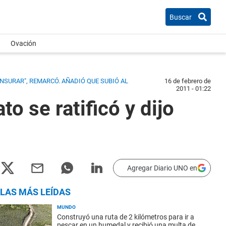
Buscar
Ovación
ENSURAR", REMARCÓ. AÑADIÓ QUE SUBIÓ AL
16 de febrero de
2011 - 01:22
o se ratificó y dijo
Agregar Diario UNO en
LAS MÁS LEÍDAS
MUNDO
Construyó una ruta de 2 kilómetros para ir a
pescar en un humedal y recibió una multa de