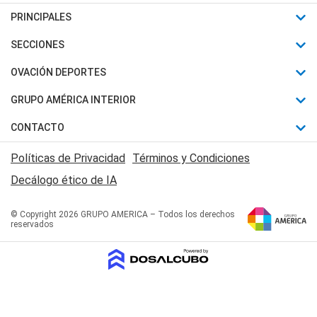
PRINCIPALES
Últimas Noticias
SECCIONES
Política
Horóscopo
OVACIÓN DEPORTES
Sociedad
Motores
Fútbol
GRUPO AMÉRICA INTERIOR
Policiales
Recetas
Mundial
Canal 7 en Vivo
CONTACTO
Judiciales
Trucos caseros
Automovilismo
Radio Nihuil
Acerca de Nosotros
Economia
Políticas de Privacidad
Términos y Condiciones
Series y Películas
Rugby
FM UNA
Contactanos
Decálogo ético de IA
Edictos y Solicitadas
Tenis
Radio Brava
Newsletter
Básquet
© Copyright 2026 GRUPO AMERICA – Todos los derechos
San Juan 8
reservados
Boxeo
Fuera de Juego
Polideportivo