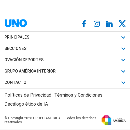
PRINCIPALES
Últimas Noticias
SECCIONES
Política
Horóscopo
OVACIÓN DEPORTES
Sociedad
Motores
Fútbol
GRUPO AMÉRICA INTERIOR
Policiales
Recetas
Mundial
Canal 7 en Vivo
CONTACTO
Judiciales
Trucos caseros
Automovilismo
Radio Nihuil
Acerca de Nosotros
Economia
Políticas de Privacidad
Términos y Condiciones
Series y Películas
Rugby
FM UNA
Contactanos
Decálogo ético de IA
Edictos y Solicitadas
Tenis
Radio Brava
Newsletter
Básquet
© Copyright 2026 GRUPO AMERICA – Todos los derechos
San Juan 8
reservados
Boxeo